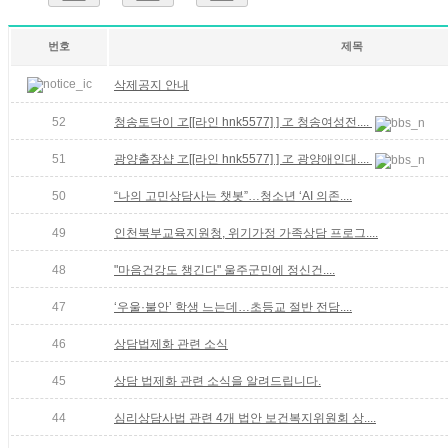
번호
제목
삭제공지 안내
52
청송토닥이 ヱ[[라인 hnk5577] ] ヱ 청송여성전....
51
광양출장샵 ヱ[[라인 hnk5577] ] ヱ 광양애인대....
50
“나의 고민상담사는 챗봇”…청소년 ‘AI 의존....
49
인천북부교육지원청, 위기가정 가족상담 프로그....
48
"마음건강도 챙긴다" 울주군민에 정신건....
47
‘우울·불안’ 학생 느는데…초등교 절반 전담....
46
상담법제화 관련 소식
45
상담 법제화 관련 소식을 알려드립니다.
44
심리상담사법 관련 4개 법안 보건복지위원회 상....