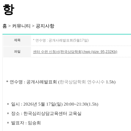
홈 > 커뮤니티 > 공지사항
제목
* 연수명 : 공개사례발표회(5월17일)
파일
센터 수련 신청서(한국상담학회).hwp (size: 95,232Kb)
*
연수명
:
공개사례발표회
(
한국상담학회 연수시수
1.5h)
⚬
일시
: 2026
년
5
월
17
일
(
일
) 20:00~21:30(1.5h)
⚬
장소
:
한국심리상담교육센터 교육실
⚬
발표자
:
임승희