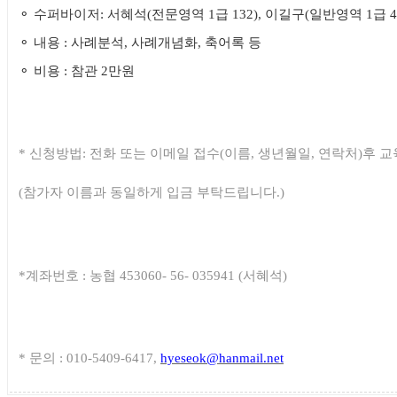
⚬
수퍼바이저
:
서혜석
(
전문영역
1
급
132),
이길구
(
일반영역
1
급
4
⚬
내용
:
사례분석
,
사례개념화
,
축어록 등
⚬
비용
:
참관
2
만원
*
신청방법
:
전화 또는 이메일 접수
(
이름
,
생년월일
,
연락처
)
후 
(
참가자 이름과 동일하게 입금 부탁드립니다
.)
*
계좌번호
:
농협
453060- 56- 035941 (
서혜석
)
*
문의
: 010-5409-6417,
hyeseok@hanmail.net