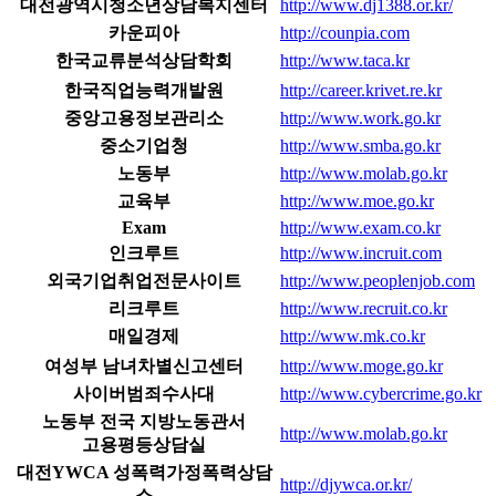
대전광역시청소년상담복지센터
http://www.dj1388.or.kr/
카운피아
http://counpia.com
한국교류분석상담학회
http://www.taca.kr
한국직업능력개발원
http://career.krivet.re.kr
중앙고용정보관리소
http://www.work.go.kr
중소기업청
http://www.smba.go.kr
노동부
http://www.molab.go.kr
교육부
http://www.moe.go.kr
Exam
http://www.exam.co.kr
인크루트
http://www.incruit.com
외국기업취업전문사이트
http://www.peoplenjob.com
리크루트
http://www.recruit.co.kr
매일경제
http://www.mk.co.kr
여성부 남녀차별신고센터
http://www.moge.go.kr
사이버범죄수사대
http://www.cybercrime.go.kr
노동부 전국 지방노동관서
http://www.molab.go.kr
고용평등상담실
대전YWCA 성폭력가정폭력상담
http://djywca.or.kr/
소